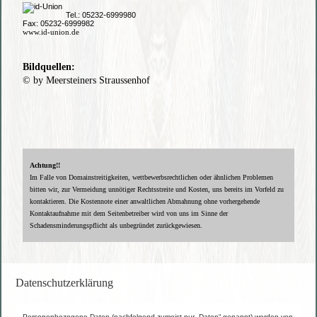
Tel.:
05232-6999980
Fax:
05232-6999982
www.id-union.de
Bildquellen:
© by Meersteiners Straussenhof
Achtung!!
Im Falle von Domainstreitigkeiten, wettbewerbsrechtlichen oder ähnlichen Problemen
bitten wir, zur Vermeidung unnötiger Rechtsstreite und Kosten, uns bereits im Vorfeld zu
kontaktieren. Die Kostennote einer anwaltlichen Abmahnung ohne vorhergehende
Kontaktaufnahme mit dem Seitenbetreiber wird von uns im Sinne der
Schadensminderungspflicht als unbegründet zurückgewiesen.
Datenschutzerklärung
Personenbezogene Daten (nachfolgend zumeist nur „Daten“ genannt) werden von