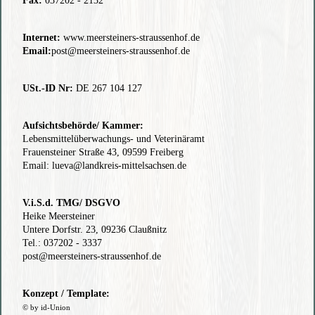
Fax:
037202 - 2132
Internet:
www.meersteiners-straussenhof.de
Email:
post@meersteiners-straussenhof.de
USt.-ID Nr:
DE 267 104 127
Aufsichtsbehörde/ Kammer:
Lebensmittelüberwachungs- und Veterinäramt
Frauensteiner Straße 43, 09599 Freiberg
Email:
lueva@landkreis-mittelsachsen.de
V.i.S.d. TMG/ DSGVO
Heike Meersteiner
Untere Dorfstr. 23, 09236 Claußnitz
Tel.: 037202 - 3337
post@meersteiners-straussenhof.de
Konzept / Template:
© by id-Union