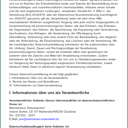
uns nur im Rahmen der Erforderlichkeit sowie zum Zwecke der Bereitstellung eines
funktionsfähigen und nutzerfreundlichen Internetauftritts, inklusive seiner Inhalte
und der dort angebotenen Leistungen, verarbeitet. Gemäß Art. 4 Ziffer 1. der
Verordnung (EU) 2016/679, also der Datenschutz-Grundverordnung (nachfolgend
nur „DSGVO“ genannt), gilt als „Verarbeitung“ jeder mit oder ohne Hilfe
automatisierter Verfahren ausgeführter Vorgang oder jede solche Vorgangsreihe im
Zusammenhang mit personenbezogenen Daten, wie das Erheben, das Erfassen,
die Organisation, das Ordnen, die Speicherung, die Anpassung oder Veränderung,
das Auslesen, das Abfragen, die Verwendung, die Offenlegung durch
Übermittlung, Verbreitung oder eine andere Form der Bereitstellung, den Abgleich
oder die Verknüpfung, die Einschränkung, das Löschen oder die Vernichtung. Mit
der nachfolgenden Datenschutzerklärung informieren wir Sie insbesondere über
Art, Umfang, Zweck, Dauer und Rechtsgrundlage der Verarbeitung
personenbezogener Daten, soweit wir entweder allein oder gemeinsam mit
anderen über die Zwecke und Mittel der Verarbeitung entscheiden. Zudem
informieren wir Sie nachfolgend über die von uns zu Optimierungszwecken sowie
zur Steigerung der Nutzungsqualität eingesetzten Fremdkomponenten, soweit
hierdurch Dritte Daten in wiederum eigener Verantwortung verarbeiten.
Unsere Datenschutzerklärung ist wie folgt gegliedert:
I. Informationen über uns als Verantwortliche
II. Rechte der Nutzer und Betroffenen
III. Informationen zur Datenverarbeitung
I. Informationen über uns als Verantwortliche
Verantwortlicher Anbieter dieses Internetauftritts im datenschutzrechtlichen
Sinne ist:
Meersteiners Straussenhof
Untere Dorfstr. 23/ OT Markersdorf09236 Claußnitz
Tel.: 037202 - 3337
E-Mail:
post@meersteiners-straussenhof.de
Datenschutzbeauftragte/r beim Anbieter ist: