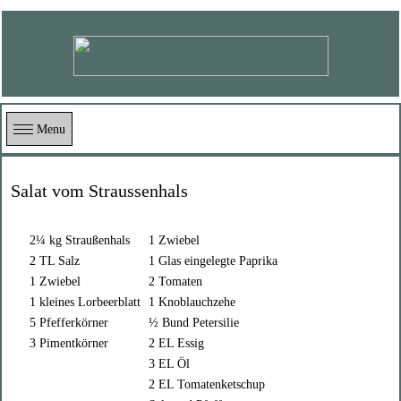
Menu
Salat vom Straussenhals
2¼ kg Straußenhals
1 Zwiebel
2 TL Salz
1 Glas eingelegte Paprika
1 Zwiebel
2 Tomaten
1 kleines Lorbeerblatt
1 Knoblauchzehe
5 Pfefferkörner
½ Bund Petersilie
3 Pimentkörner
2 EL Essig
3 EL Öl
2 EL Tomatenketschup